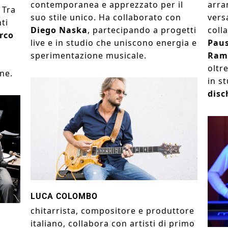
arra
contemporanea e apprezzato per il
 Tra
versa
suo stile unico. Ha collaborato con
ti
coll
Diego Naska
, partecipando a progetti
rco
Paus
live e in studio che uniscono energia e
Rama
sperimentazione musicale.
o
oltr
one.
in s
disc
LUCA COLOMBO
chitarrista, compositore e produttore
italiano, collabora con artisti di primo