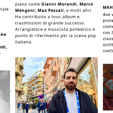
piano come
Gianni Morandi, Marco
MAH
itale
Mengoni, Max Pezzali
, e molti altri.
due 
Ha contribuito a tour, album e
prota
trasmissioni di grande successo.
cont
Arrangiatore e musicista poliedrico è
con S
ake
punto di riferimento per la scena pop
clas
italiana.
scrit
edi,
confi
e