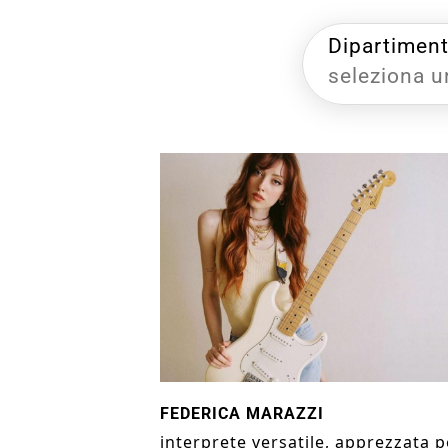
Dipartimen
seleziona u
FEDERICA MARAZZI
interprete versatile, apprezzata p