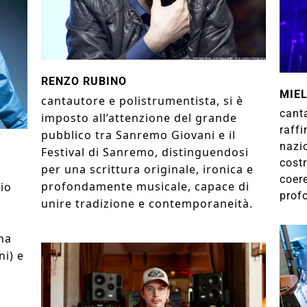
RENZO RUBINO
MIE
cantautore e polistrumentista, si è
canta
imposto all’attenzione del grande
raffi
pubblico tra Sanremo Giovani e il
nazi
Festival di Sanremo, distinguendosi
cost
per una scrittura originale, ironica e
coere
profondamente musicale, capace di
rio
prof
unire tradizione e contemporaneità.
ena
ni) e