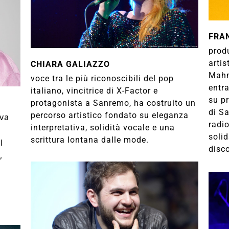
FRA
prod
artis
CHIARA GALIAZZO
Mahm
voce tra le più riconoscibili del pop
entra
italiano, vincitrice di X-Factor e
su pr
protagonista a Sanremo, ha costruito un
di Sa
percorso artistico fondato su eleganza
ova
radi
interpretativa, solidità vocale e una
soli
scrittura lontana dalle mode.
l
disc
,