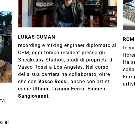
LUKAS CUMAN
ROM
recording e mixing engineer diplomato al
tecn
CPM, oggi fonico resident presso gli
fiore
Speakeasy Studios, studi di proprietà di
Ha se
Vasco Rossi a Los Angeles. Nel corso
colla
della sua carriera ha collaborato, oltre
Euro
che con
Vasco Rossi
, anche con artisti
artis
come
Ultimo, Tiziano Ferro, Elodie
e
Sangiovanni.
ata
o ai