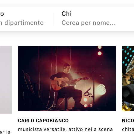
to
Chi
n dipartimento
NICO
CARLO CAPOBIANCO
chit
musicista versatile, attivo nella scena
er la