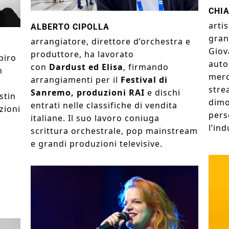
CHI
arti
ALBERTO CIPOLLA
gran
arrangiatore, direttore d’orchestra e
Giov
produttore, ha lavorato
piro
auto
con
Dardust
ed
Elisa
, firmando
n
merc
arrangiamenti per il
Festival di
strea
Sanremo, produzioni RAI
e dischi
stin
dimo
entrati nelle classifiche di vendita
zioni
pers
italiane. Il suo lavoro coniuga
e
l’in
scrittura orchestrale, pop mainstream
e grandi produzioni televisive.