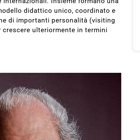
 e internazionali. Insieme formano una
odello didattico unico, coordinato e
he di importanti personalità (visiting
r crescere ulteriormente in termini