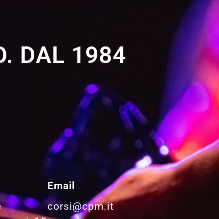
. DAL 1984
Email
e
corsi@cpm.it