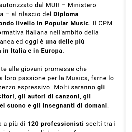
autorizzato dal MUR – Ministero
a – al rilascio del
Diploma
ndo livello in Popular Music
. Il CPM
ormativa italiana nell’ambito della
anea ed oggi
è una delle più
in Italia e in Europa
.
rte alle giovani promesse che
a loro passione per la Musica, farne lo
o mezzo espressivo. Molti saranno
gli
itori, gli autori di canzoni, gli
del suono e gli insegnanti di domani
.
a a più di
120 professionisti
scelti tra i