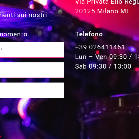
Via Privata Elio Reg
20125 Milano MI
menti sui nostri
Telefono
i momento.
+39 026411461
Lun – Ven 09:30 / 1
Sab 09:30 / 13:00
*