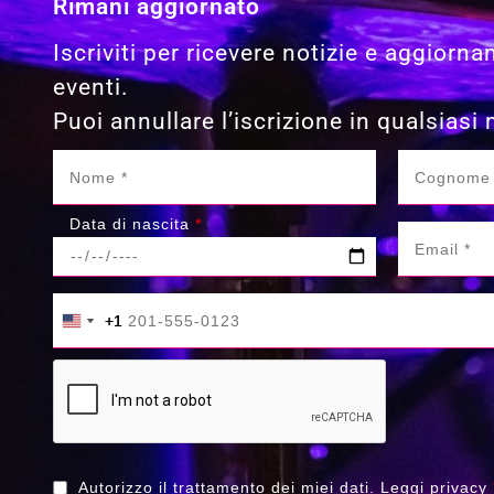
Rimani aggiornato
Iscriviti per ricevere notizie e aggiorna
eventi.
Puoi annullare l’iscrizione in qualsias
Data di nascita
*
+1
+1
United States +1
United States +1
Autorizzo il trattamento dei miei dati.
Leggi privacy