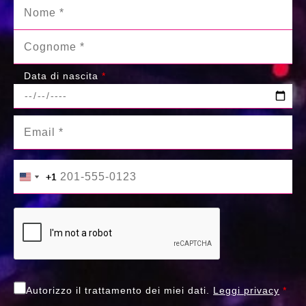
Data di nascita
*
+1
+1
United States +1
United States +1
Autorizzo il trattamento dei miei dati.
Leggi privacy
*