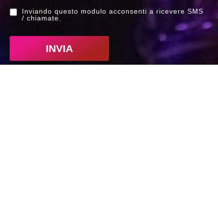
Inviando questo modulo acconsenti a ricevere SMS
/ chiamate.
INVIA
Indirizzo
CPM Music Institute
Via Privata Elio Reguzzoni, 15
20125 Milano MI
Telefono
+39 026411461
Lun – Ven 09:30 / 18:00
Sab 09:30 / 13:00