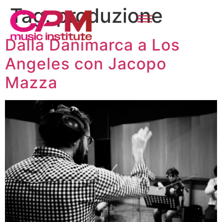
Tag:
produzione
Dalla Danimarca a Los
Angeles con Jacopo
Mazza