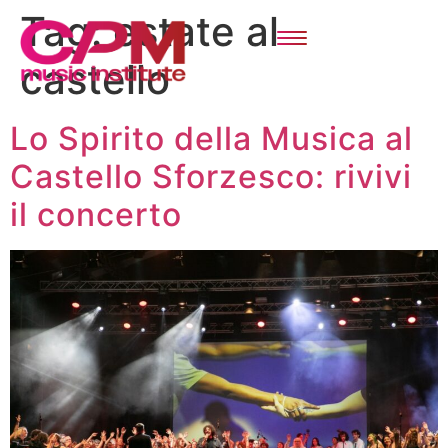
Tag:
estate al
castello
Lo Spirito della Musica al
Castello Sforzesco: rivivi
il concerto