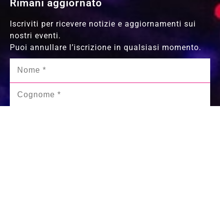
Rimani aggiornato
Iscriviti per ricevere notizie e aggiornamenti sui
nostri eventi.
Puoi annullare l’iscrizione in qualsiasi momento.
Data di nascita
*
+1
+1
United States +1
United States +1