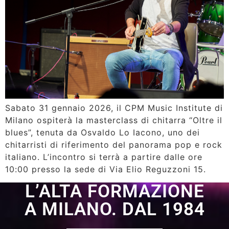
Sabato 31 gennaio 2026, il CPM Music Institute di
Milano ospiterà la masterclass di chitarra “Oltre il
blues”, tenuta da Osvaldo Lo Iacono, uno dei
chitarristi di riferimento del panorama pop e rock
italiano. L’incontro si terrà a partire dalle ore
10:00 presso la sede di Via Elio Reguzzoni 15.
L’ALTA FORMAZIONE
A MILANO. DAL 1984