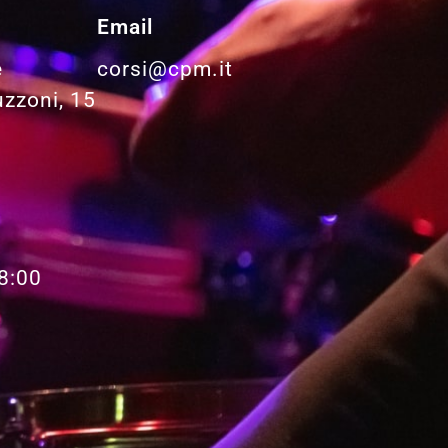
Email
e
corsi@cpm.it
uzzoni, 15
8:00