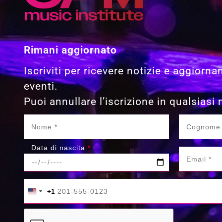
Rimani aggiornato
Iscriviti per ricevere notizie e aggiorna
eventi.
Puoi annullare l’iscrizione in qualsias
Data di nascita
*
+1
+1
United States +1
United States +1