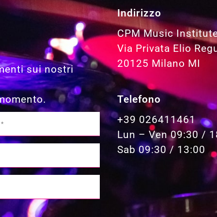
Indirizzo
CPM Music Institut
Via Privata Elio Reg
20125 Milano MI
menti sui nostri
Telefono
i momento.
+39 026411461
Lun – Ven 09:30 / 1
Sab 09:30 / 13:00