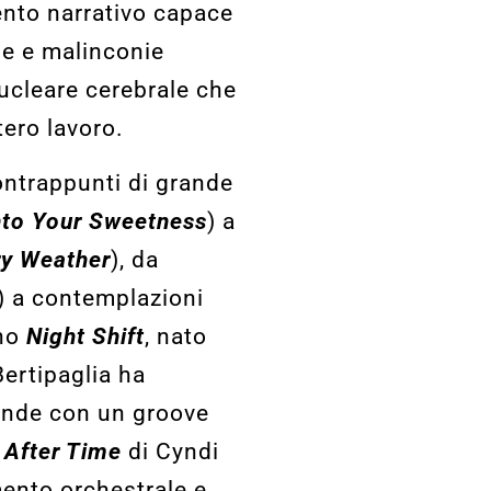
nto narrativo capace
ne e malinconie
ucleare cerebrale che
tero lavoro.
ontrappunti di grande
nto Your Sweetness
) a
ry Weather
), da
) a contemplazioni
ano
Night Shift
, nato
Bertipaglia ha
rende con un groove
 After Time
di Cyndi
mento orchestrale e