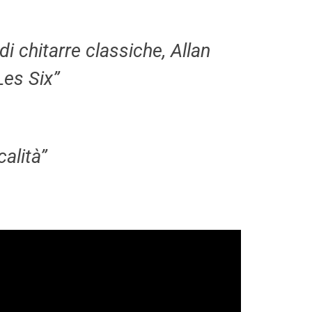
i chitarre classiche, Allan
Les Six”
alità”