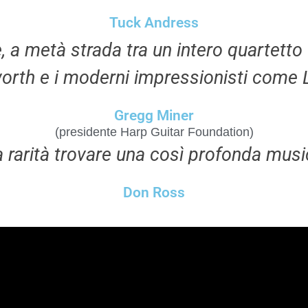
Tuck Andress
, a metà strada tra un intero quartetto d
rth e i moderni impressionisti come 
Gregg Miner
(presidente Harp Guitar Foundation)
a rarità trovare una così profonda music
Don Ross