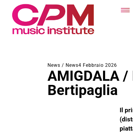
News /
News
4 Febbraio 2026
AMIGDALA / I
Bertipaglia
Il p
(dis
piatt