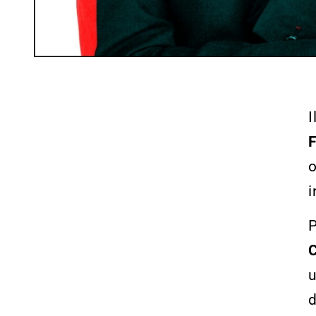
I
F
o
i
C
u
d