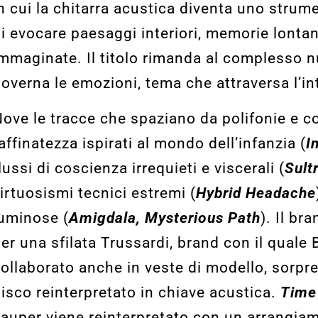
n cui la chitarra acustica diventa
uno strume
i evocare paesaggi interiori, memorie lonta
mmaginate. Il titolo rimanda al complesso n
overna le emozioni,
tema che attraversa l’in
ove le tracce che spaziano da polifonie e c
affinatezza ispirati al mondo dell’infanzia (
I
lussi di coscienza irrequieti e viscerali (
Sult
irtuosismi tecnici estremi (
Hybrid Headache
uminose (
Amigdala, Mysterious Path
). Il br
er una sfilata Trussardi, brand con il quale 
ollaborato anche in veste di modello, sorp
isco reinterpretato in chiave acustica.
Time
auper viene reinterpretato con un arrangia