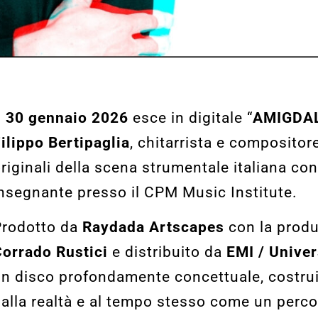
l
30 gennaio 2026
esce in digitale “
AMIGDA
ilippo Bertipaglia
, chitarrista e compositore
riginali della scena strumentale italiana c
nsegnante presso il CPM Music Institute.
Prodotto da
Raydada Artscapes
con la produz
orrado Rustici
e distribuito da
EMI / Unive
n disco profondamente concettuale, costru
alla realtà e al tempo stesso come un perc