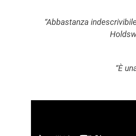
“Abbastanza indescrivibile
Holdswo
“È un