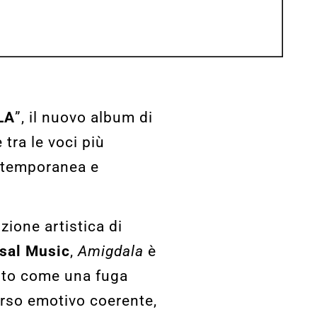
LA
”, il nuovo album di
 tra le voci più
ontemporanea e
ione artistica di
rsal Music
,
Amigdala
è
ito come una fuga
orso emotivo coerente,