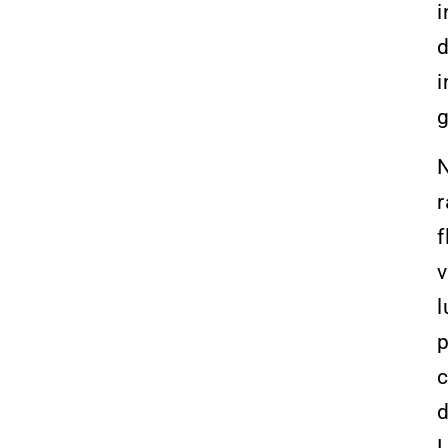
i
d
i
g
N
r
f
v
l
p
c
d
L