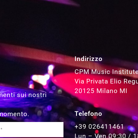
Indirizzo
CPM Music Institut
Via Privata Elio Reg
20125 Milano MI
menti sui nostri
Telefono
i momento.
+39 026411461
Lun – Ven 09:30 / 1