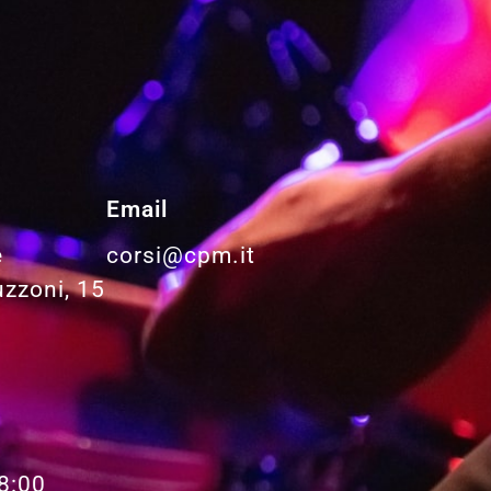
Email
e
corsi@cpm.it
uzzoni, 15
8:00