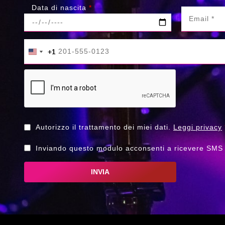
Data di nascita
*
+1
+1
United States +1
United States +1
Autorizzo il trattamento dei miei dati.
Leggi privacy
Inviando questo modulo acconsenti a ricevere SMS 
INVIA