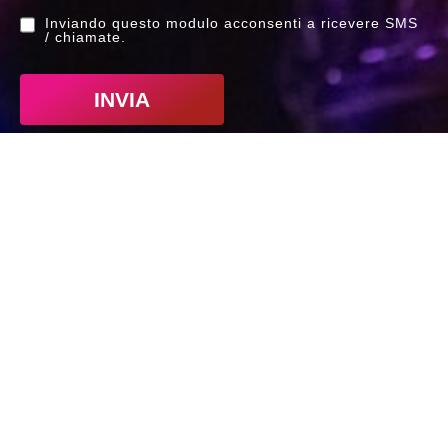
Inviando questo modulo acconsenti a ricevere SMS
/ chiamate.
INVIA
Indirizzo
CPM Music Institute
Via Privata Elio Reguzzoni, 15
20125 Milano MI
Telefono
+39 026411461
Lun – Ven 09:30 / 18:00
Sab 09:30 / 13:00