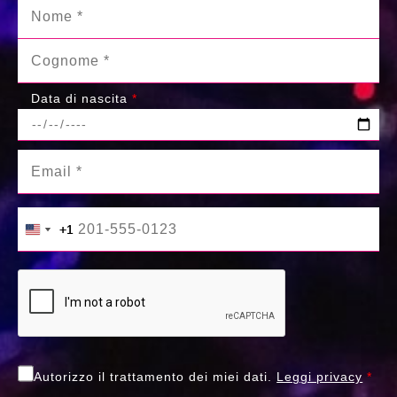
Data di nascita
*
+1
+1
United States +1
United States +1
Autorizzo il trattamento dei miei dati.
Leggi privacy
*