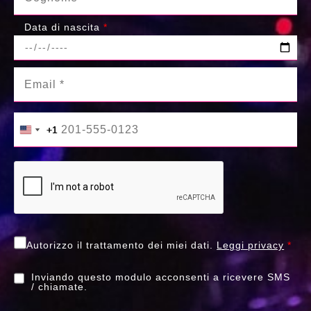
Data di nascita
*
+1
+1
United States +1
United States +1
Autorizzo il trattamento dei miei dati.
Leggi privacy
*
Inviando questo modulo acconsenti a ricevere SMS
/ chiamate.