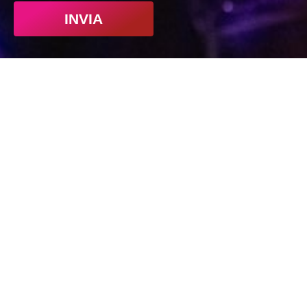
INVIA
Indirizzo
CPM Music Institute
Via Privata Elio Reguzzoni, 15
20125 Milano MI
Telefono
+39 026411461
Lun – Ven 09:30 / 18:00
Sab 09:30 / 13:00
Email
corsi@cpm.it