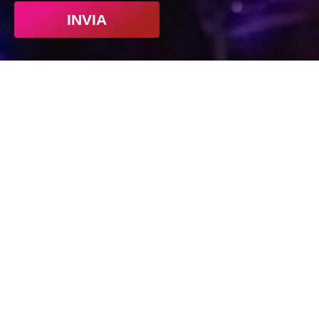
INVIA
Indirizzo
CPM Music Institute
Via Privata Elio Reguzzoni, 15
20125 Milano MI
Telefono
+39 026411461
Lun – Ven 09:30 / 18:00
Sab 09:30 / 13:00
Email
corsi@cpm.it