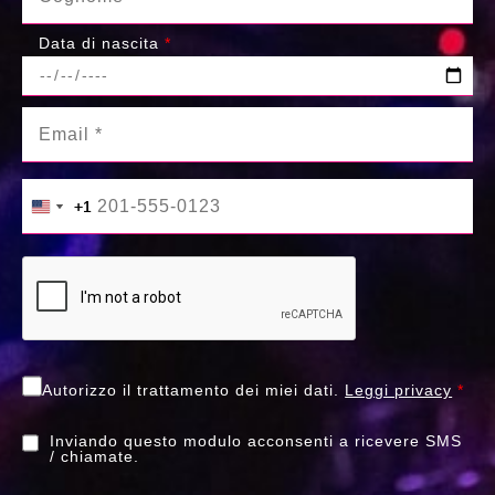
Data di nascita
*
+1
+1
United States +1
United States +1
Autorizzo il trattamento dei miei dati.
Leggi privacy
*
Inviando questo modulo acconsenti a ricevere SMS
/ chiamate.