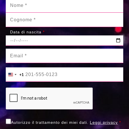
Data di nascita
*
+1
+1
United States +1
United States +1
Autorizzo il trattamento dei miei dati.
Leggi privacy
*