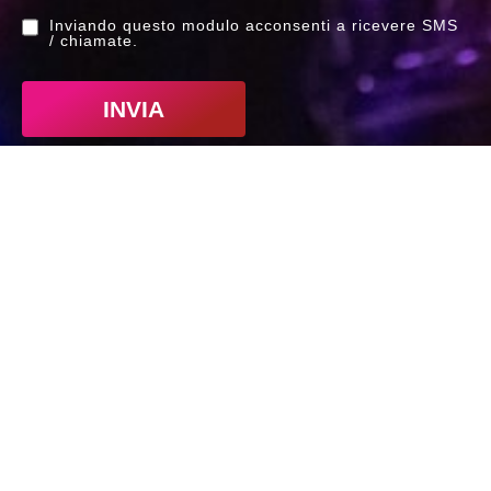
Inviando questo modulo acconsenti a ricevere SMS
/ chiamate.
INVIA
Indirizzo
CPM Music Institute
Via Privata Elio Reguzzoni, 15
20125 Milano MI
Telefono
+39 026411461
Lun – Ven 09:30 / 18:00
Sab 09:30 / 13:00