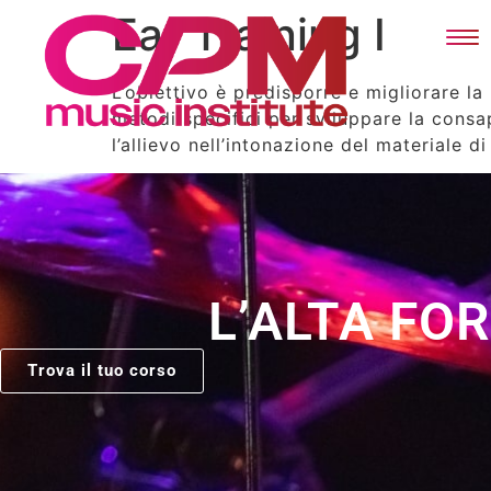
Ear Training I
L’obiettivo è predisporre e migliorare la
metodi specifici per sviluppare la consa
l’allievo nell’intonazione del materiale d
L’ALTA FO
Trova il tuo corso