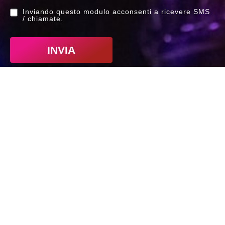
Inviando questo modulo acconsenti a ricevere SMS
/ chiamate.
INVIA
Indirizzo
CPM Music Institute
Via Privata Elio Reguzzoni, 15
20125 Milano MI
Telefono
+39 026411461
Lun – Ven 09:30 / 18:00
Sab 09:30 / 13:00