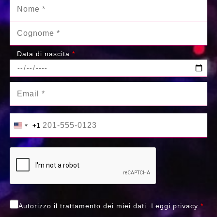
Data di nascita
*
+1
+1
United States +1
United States +1
Autorizzo il trattamento dei miei dati.
Leggi privacy
*