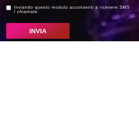
Inviando questo modulo acconsenti a ricevere SMS
/ chiamate.
INVIA
Indirizzo
CPM Music Institute
Via Privata Elio Reguzzoni, 15
20125 Milano MI
Telefono
+39 026411461
Lun – Ven 09:30 / 18:00
Sab 09:30 / 13:00