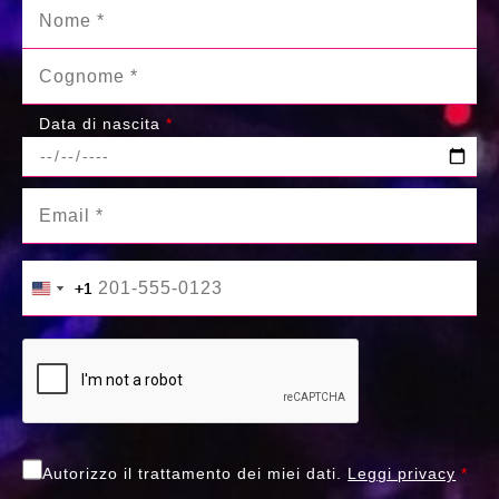
Data di nascita
*
+1
+1
United States +1
United States +1
Autorizzo il trattamento dei miei dati.
Leggi privacy
*