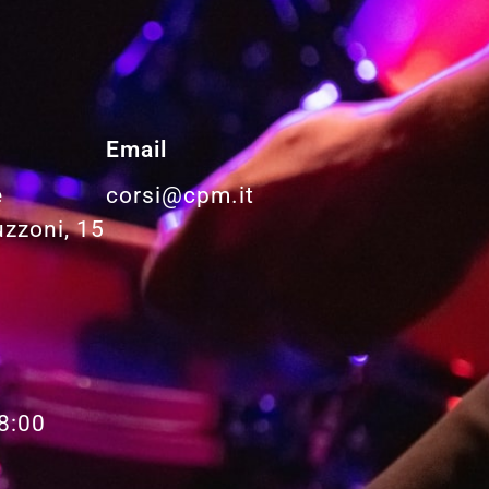
Email
e
corsi@cpm.it
uzzoni, 15
8:00