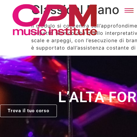
Classical Piano
Il modulo si concentra sull’approfondime
l’aspetto tecnico che quello interpretati
scale e arpeggi, con l’esecuzione di bran
è supportato dall’assistenza costante di 
L’ALTA FO
Trova il tuo corso