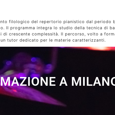
nto filologico del repertorio pianistico dal period
vo. Il programma integra lo studio della tecnica di b
i di crescente complessità. Il percorso, volto a form
un tutor dedicato per le materie caratterizzanti.
RMAZIONE A MILANO