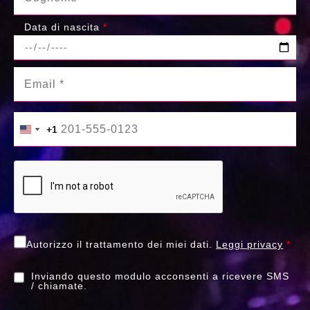
Data di nascita
*
+1
+1
United States +1
United States +1
Autorizzo il trattamento dei miei dati.
Leggi privacy
*
Inviando questo modulo acconsenti a ricevere SMS
/ chiamate.