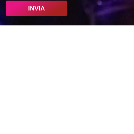
INVIA
Indirizzo
CPM Music Institute
Via Privata Elio Reguzzoni, 15
20125 Milano MI
Telefono
+39 026411461
Lun – Ven 09:30 / 18:00
Sab 09:30 / 13:00
Email
corsi@cpm.it